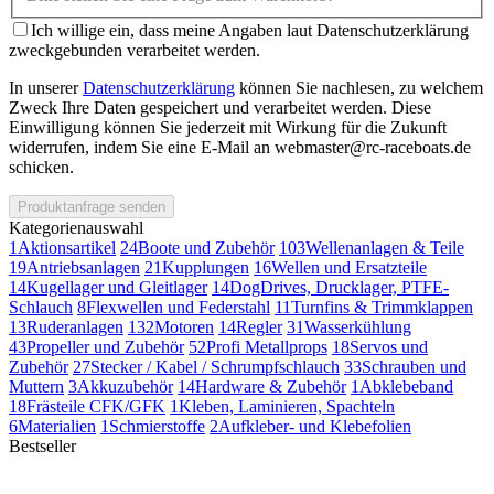
Ich willige ein, dass meine Angaben laut Datenschutzerklärung
zweckgebunden verarbeitet werden.
In unserer
Datenschutzerklärung
können Sie nachlesen, zu welchem
Zweck Ihre Daten gespeichert und verarbeitet werden. Diese
Einwilligung können Sie jederzeit mit Wirkung für die Zukunft
widerrufen, indem Sie eine E-Mail an webmaster@rc-raceboats.de
schicken.
Produktanfrage senden
Kategorienauswahl
1
Aktionsartikel
24
Boote und Zubehör
103
Wellenanlagen & Teile
19
Antriebsanlagen
21
Kupplungen
16
Wellen und Ersatzteile
14
Kugellager und Gleitlager
14
DogDrives, Drucklager, PTFE-
Schlauch
8
Flexwellen und Federstahl
11
Turnfins & Trimmklappen
13
Ruderanlagen
132
Motoren
14
Regler
31
Wasserkühlung
43
Propeller und Zubehör
52
Profi Metallprops
18
Servos und
Zubehör
27
Stecker / Kabel / Schrumpfschlauch
33
Schrauben und
Muttern
3
Akkuzubehör
14
Hardware & Zubehör
1
Abklebeband
18
Frästeile CFK/GFK
1
Kleben, Laminieren, Spachteln
6
Materialien
1
Schmierstoffe
2
Aufkleber- und Klebefolien
Bestseller