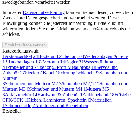
zweckgebunden verarbeitet werden.
In unserer
Datenschutzerklärung
können Sie nachlesen, zu welchem
Zweck Ihre Daten gespeichert und verarbeitet werden. Diese
Einwilligung können Sie jederzeit mit Wirkung für die Zukunft
widerrufen, indem Sie eine E-Mail an webmaster@rc-raceboats.de
schicken.
Produktanfrage senden
Kategorienauswahl
1
Aktionsartikel
24
Boote und Zubehör
103
Wellenanlagen & Teile
13
Ruderanlagen
132
Motoren
14
Regler
31
Wasserkühlung
43
Propeller und Zubehör
52
Profi Metallprops
18
Servos und
Zubehör
27
Stecker / Kabel / Schrumpfschlauch
33
Schrauben und
Muttern
3
Schrauben und Muttern M2
3
Schrauben M2,5
15
Schrauben und
Muttern M3
6
Schrauben und Muttern M4
1
Muttern M5
3
Akkuzubehör
14
Hardware & Zubehör
1
Abklebeband
18
Frästeile
CFK/GFK
1
Kleben, Laminieren, Spachteln
6
Materialien
1
Schmierstoffe
2
Aufkleber- und Klebefolien
Bestseller