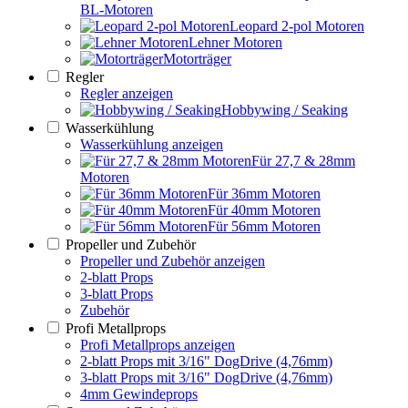
BL-Motoren
Leopard 2-pol Motoren
Lehner Motoren
Motorträger
Regler
Regler anzeigen
Hobbywing / Seaking
Wasserkühlung
Wasserkühlung anzeigen
Für 27,7 & 28mm
Motoren
Für 36mm Motoren
Für 40mm Motoren
Für 56mm Motoren
Propeller und Zubehör
Propeller und Zubehör anzeigen
2-blatt Props
3-blatt Props
Zubehör
Profi Metallprops
Profi Metallprops anzeigen
2-blatt Props mit 3/16" DogDrive (4,76mm)
3-blatt Props mit 3/16" DogDrive (4,76mm)
4mm Gewindeprops