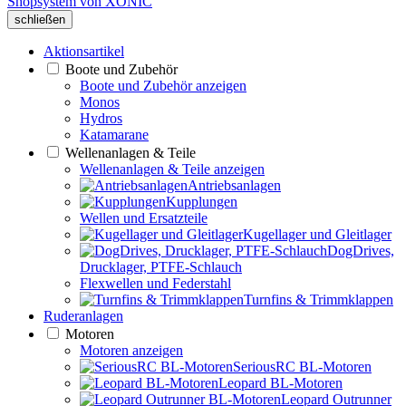
Shopsystem von XONIC
schließen
Aktionsartikel
Boote und Zubehör
Boote und Zubehör anzeigen
Monos
Hydros
Katamarane
Wellenanlagen & Teile
Wellenanlagen & Teile anzeigen
Antriebsanlagen
Kupplungen
Wellen und Ersatzteile
Kugellager und Gleitlager
DogDrives,
Drucklager, PTFE-Schlauch
Flexwellen und Federstahl
Turnfins & Trimmklappen
Ruderanlagen
Motoren
Motoren anzeigen
SeriousRC BL-Motoren
Leopard BL-Motoren
Leopard Outrunner