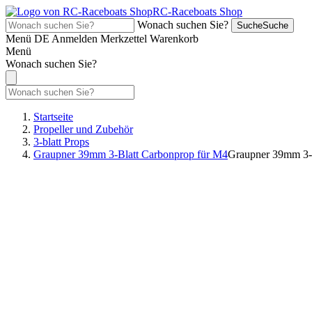
RC-Raceboats Shop
Wonach suchen Sie?
Suche
Suche
Menü
DE
Anmelden
Merkzettel
Warenkorb
Menü
Wonach suchen Sie?
Startseite
Propeller und Zubehör
3-blatt Props
Graupner 39mm 3-Blatt Carbonprop für M4
Graupner 39mm 3-