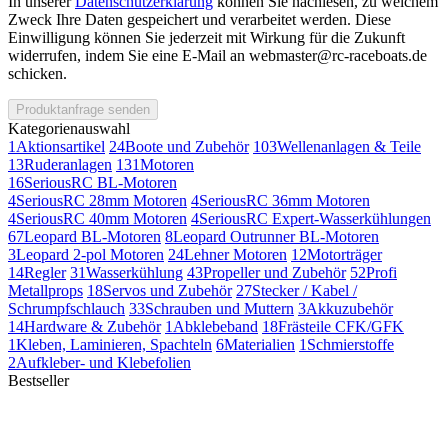
In unserer
Datenschutzerklärung
können Sie nachlesen, zu welchem
Zweck Ihre Daten gespeichert und verarbeitet werden. Diese
Einwilligung können Sie jederzeit mit Wirkung für die Zukunft
widerrufen, indem Sie eine E-Mail an webmaster@rc-raceboats.de
schicken.
Produktanfrage senden
Kategorienauswahl
1
Aktionsartikel
24
Boote und Zubehör
103
Wellenanlagen & Teile
13
Ruderanlagen
131
Motoren
16
SeriousRC BL-Motoren
4
SeriousRC 28mm Motoren
4
SeriousRC 36mm Motoren
4
SeriousRC 40mm Motoren
4
SeriousRC Expert-Wasserkühlungen
67
Leopard BL-Motoren
8
Leopard Outrunner BL-Motoren
3
Leopard 2-pol Motoren
24
Lehner Motoren
12
Motorträger
14
Regler
31
Wasserkühlung
43
Propeller und Zubehör
52
Profi
Metallprops
18
Servos und Zubehör
27
Stecker / Kabel /
Schrumpfschlauch
33
Schrauben und Muttern
3
Akkuzubehör
14
Hardware & Zubehör
1
Abklebeband
18
Frästeile CFK/GFK
1
Kleben, Laminieren, Spachteln
6
Materialien
1
Schmierstoffe
2
Aufkleber- und Klebefolien
Bestseller