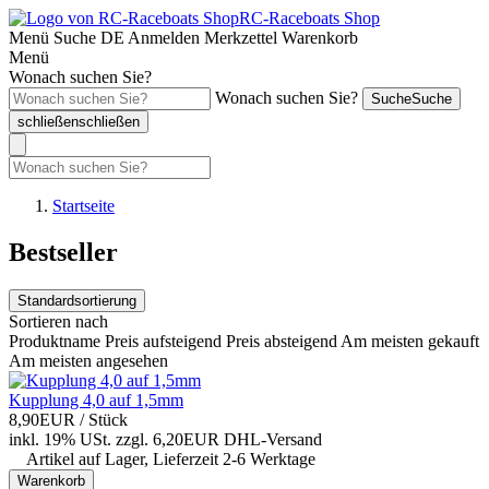
RC-Raceboats Shop
Menü
Suche
DE
Anmelden
Merkzettel
Warenkorb
Menü
Wonach suchen Sie?
Wonach suchen Sie?
Suche
Suche
schließen
schließen
Startseite
Bestseller
Standardsortierung
Sortieren nach
Produktname
Preis aufsteigend
Preis absteigend
Am meisten gekauft
Am meisten angesehen
Kupplung 4,0 auf 1,5mm
8,90EUR
/ Stück
inkl. 19% USt.
zzgl. 6,20EUR DHL-
Versand
Artikel auf Lager, Lieferzeit 2-6 Werktage
Warenkorb