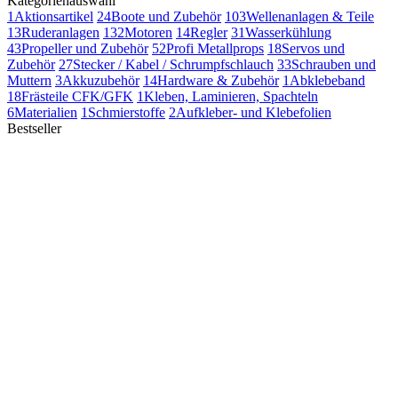
Kategorienauswahl
1
Aktionsartikel
24
Boote und Zubehör
103
Wellenanlagen & Teile
13
Ruderanlagen
132
Motoren
14
Regler
31
Wasserkühlung
43
Propeller und Zubehör
52
Profi Metallprops
18
Servos und
Zubehör
27
Stecker / Kabel / Schrumpfschlauch
33
Schrauben und
Muttern
3
Akkuzubehör
14
Hardware & Zubehör
1
Abklebeband
18
Frästeile CFK/GFK
1
Kleben, Laminieren, Spachteln
6
Materialien
1
Schmierstoffe
2
Aufkleber- und Klebefolien
Bestseller