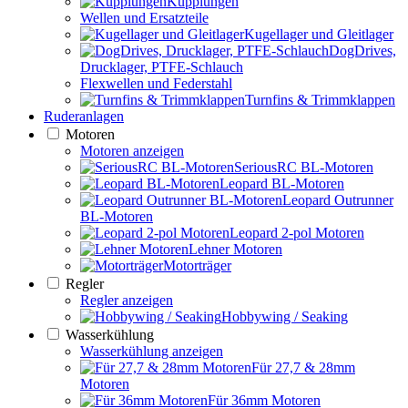
Kupplungen
Wellen und Ersatzteile
Kugellager und Gleitlager
DogDrives,
Drucklager, PTFE-Schlauch
Flexwellen und Federstahl
Turnfins & Trimmklappen
Ruderanlagen
Motoren
Motoren anzeigen
SeriousRC BL-Motoren
Leopard BL-Motoren
Leopard Outrunner
BL-Motoren
Leopard 2-pol Motoren
Lehner Motoren
Motorträger
Regler
Regler anzeigen
Hobbywing / Seaking
Wasserkühlung
Wasserkühlung anzeigen
Für 27,7 & 28mm
Motoren
Für 36mm Motoren