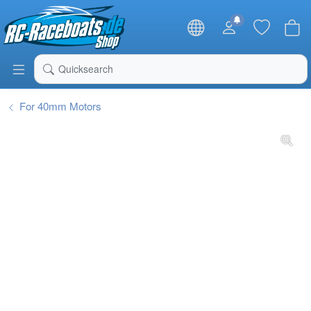
RC-Raceboats Shop
Quicksearch
For 40mm Motors