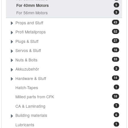
For 40mm Motors
5
For 56mm Motors
3
Props and Stuff
43
Profi Metallprops
52
Plugs & Stuff
27
Servos & Stuff
18
Nuts & Bolts
33
Akkuzubehör
3
Hardware & Stuff
14
Hatch-Tapes
1
Milled parts from CFK
18
CA & Laminating
1
Building materials
6
Lubricants
1