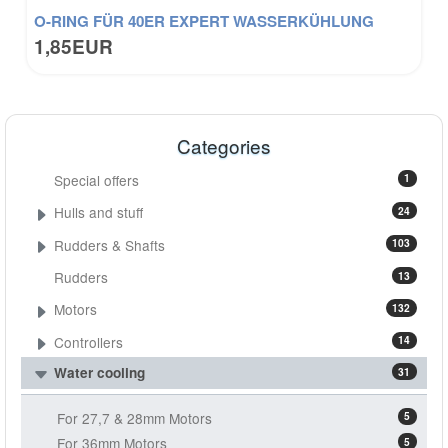
O-RING FÜR 40ER EXPERT WASSERKÜHLUNG
1,85EUR
Categories
Special offers
1
Hulls and stuff
24
Rudders & Shafts
103
Rudders
13
Motors
132
Controllers
14
Water cooling
31
For 27,7 & 28mm Motors
5
For 36mm Motors
5