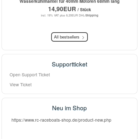
Wasserkühlmantel für 40mm Motoren 68mm lang
14,90EUR
/ Stück
incl. 19% VAT
plus 6,20EUR DHL-
Shipping
All bestsellers
Supportticket
Open Support Ticket
View Ticket
Neu im Shop
https://www.rc-raceboats-shop.de/product-new.php