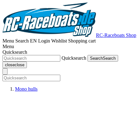
RC-Raceboats Shop
Menu
Search
EN
Login
Wishlist
Shopping cart
Menu
Quicksearch
Quicksearch
Search
Search
close
close
Mono hulls